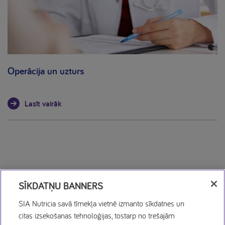
Operācija un uzturs
Lasīt vairāk
SĪKDATŅU BANNERS
SIA Nutricia savā tīmekļa vietnē izmanto sīkdatnes un
citas izsekošanas tehnoloģijas, tostarp no trešajām