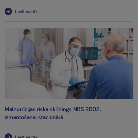
Lasīt vairāk
Malnutrīcijas riska skrīnings NRS 2002,
izmantošanai stacionārā
Lasīt vairāk