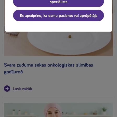
speciālists
Es apstiprinu, ka esmu pacients vai aprūpētājs
Svara zuduma sekas onkoloģiskas slimības
gadījumā
Lasīt vairāk