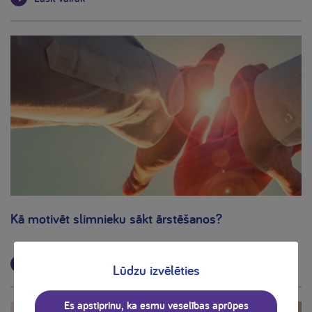
Kā motivēt slimnieku sākt ārstēšanos?
Lasīt vairāk
Lūdzu izvēlēties
Es apstiprinu, ka esmu veselības aprūpes