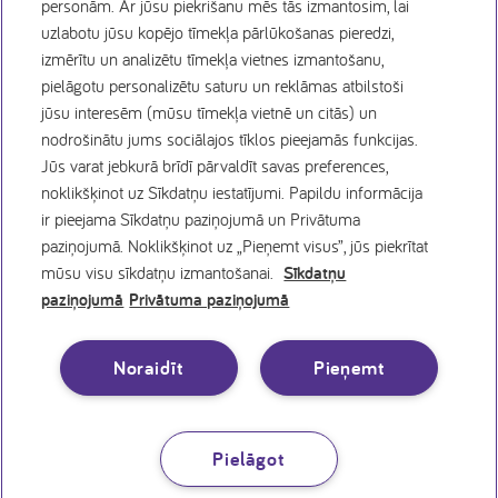
personām. Ar jūsu piekrišanu mēs tās izmantosim, lai
Sīkdatņu politika
uzlabotu jūsu kopējo tīmekļa pārlūkošanas pieredzi,
izmērītu un analizētu tīmekļa vietnes izmantošanu,
Privātuma politika
pielāgotu personalizētu saturu un reklāmas atbilstoši
jūsu interesēm (mūsu tīmekļa vietnē un citās) un
nodrošinātu jums sociālajos tīklos pieejamās funkcijas.
Lietošanas noteikumi
Jūs varat jebkurā brīdī pārvaldīt savas preferences,
noklikšķinot uz Sīkdatņu iestatījumi. Papildu informācija
Vakances
ir pieejama Sīkdatņu paziņojumā un Privātuma
paziņojumā. Noklikšķinot uz „Pieņemt visus”, jūs piekrītat
mūsu visu sīkdatņu izmantošanai.
Sīkdatņu
Sīkfailu preferences
paziņojumā
Privātuma paziņojumā
Juridiskais paziņojums
Noraidīt
Pieņemt
Pielāgot
© 1996 - 2026 Nutricia