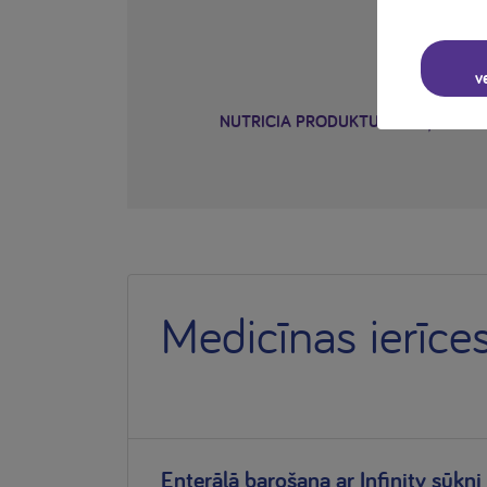
Bēr
v
NUTRICIA PRODUKTU ZĪDAIŅIEM U
Medicīnas ierīce
Enterālā barošana ar Infinity sūkni