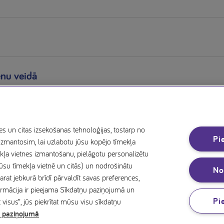
enu veidā
es un citas izsekošanas tehnoloģijas, tostarp no
Pi
zmantosim, lai uzlabotu jūsu kopējo tīmekļa
ekļa vietnes izmantošanu, pielāgotu personalizētu
ūsu tīmekļa vietnē un citās) un nodrošinātu
No
arat jebkurā brīdī pārvaldīt savas preferences,
formācija ir pieejama Sīkdatņu paziņojumā un
Pi
isus”, jūs piekrītat mūsu visu sīkdatņu
 paziņojumā