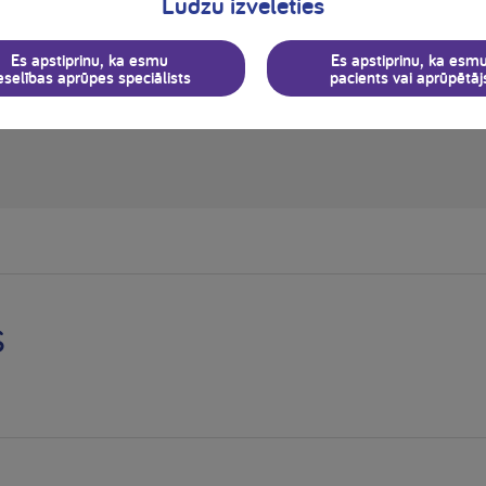
Lūdzu izvēlēties
niem un zīdaiņiem
Pieaugušajiem
Medicīnas ier
Es apstiprinu, ka esmu
Es apstiprinu, ka esm
eselības aprūpes speciālists
pacients vai aprūpētāj
N BĒRNIEM SORTIMENTA KATALOGS
ENTERĀLĀS BAROŠANA
s