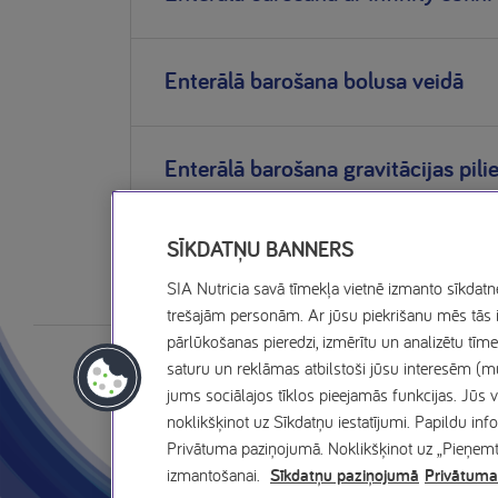
Enterālā barošana bolusa veidā
Enterālā barošana gravitācijas pili
SĪKDATŅU BANNERS
SIA Nutricia savā tīmekļa vietnē izmanto sīkdatn
trešajām personām. Ar jūsu piekrišanu mēs tās i
pārlūkošanas pieredzi, izmērītu un analizētu tīm
saturu un reklāmas atbilstoši jūsu interesēm (m
jums sociālajos tīklos pieejamās funkcijas. Jūs v
noklikšķinot uz Sīkdatņu iestatījumi. Papildu in
Privātuma paziņojumā. Noklikšķinot uz „Pieņemt v
izmantošanai.
Sīkdatņu paziņojumā
Privātuma