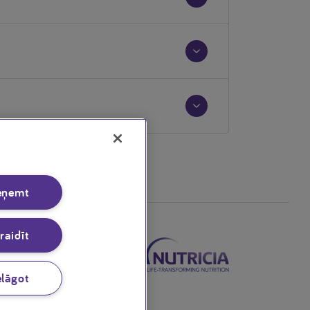
eņemt
raidīt
elāgot