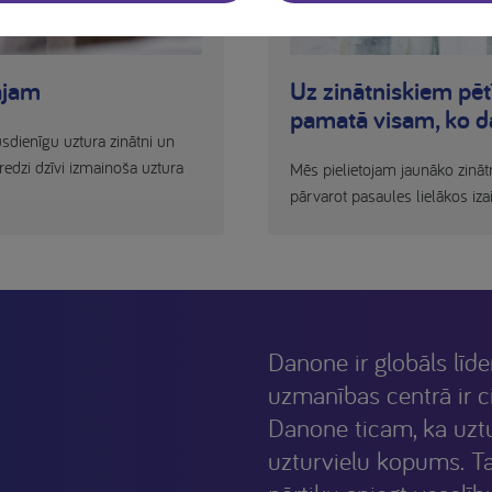
ājam
Uz zinātniskiem pētī
pamatā visam, ko 
dienīgu uztura zinātni un
edzi dzīvi izmainoša uztura
Mēs pielietojam jaunāko zināt
pārvarot pasaules lielākos iz
Danone ir globāls līde
uzmanības centrā ir c
Danone ticam, ka uztur
uzturvielu kopums. Ta