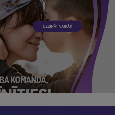
UZZINĀT VAIRĀK