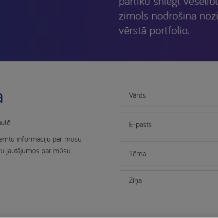
pārtiku sniegt veselīb
zīmols nodrošina noz
vērstā portfolio.
a
aulē.
aņemtu informāciju par mūsu
stu jautājumos par mūsu