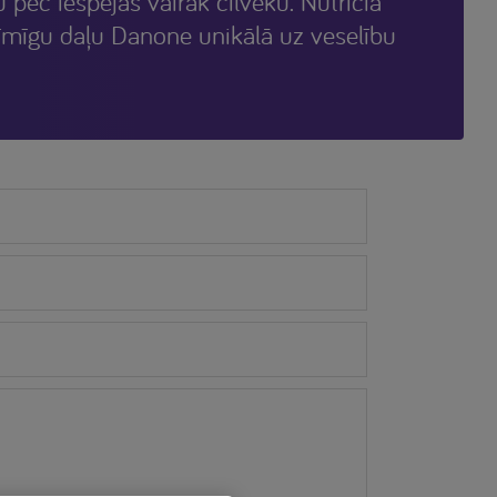
u pēc iespējas vairāk cilvēku. Nutricia
īmīgu daļu Danone unikālā uz veselību