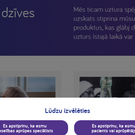
 dzīves
Mēs ticam uztura spēja
uzskats stiprina mūs
produktus, kas glābj d
uzturs īstajā laikā var
Lūdzu izvēlēties
Es apstiprinu, ka esmu
Es apstiprinu, ka esm
eselības aprūpes speciālists
pacients vai aprūpētāj