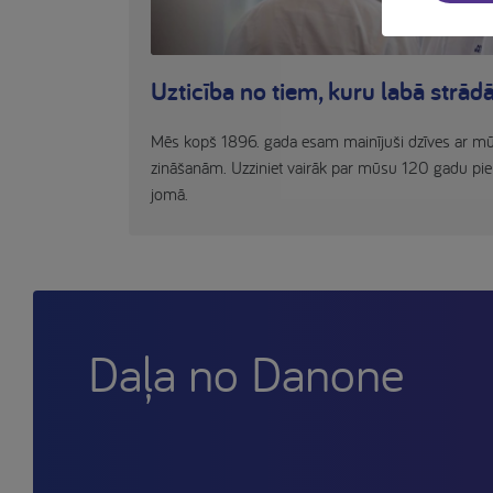
Uzticība no tiem, kuru labā strād
Mēs kopš 1896. gada esam mainījuši dzīves ar mūs
zināšanām. Uzziniet vairāk par mūsu 120 gadu pier
jomā.
Daļa no Danone