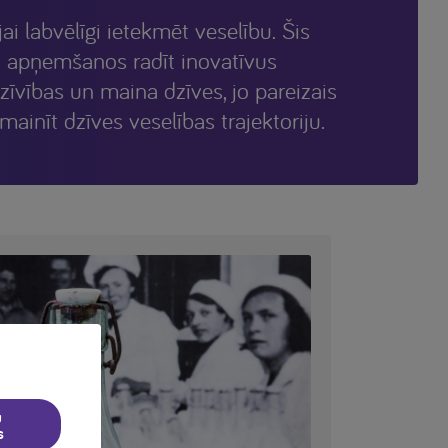
i labvēlīgi ietekmēt veselību. Šis
u apņemšanos radīt inovatīvus
zīvības un maina dzīves, jo pareizais
 mainīt dzīves veselības trajektoriju.
u
s