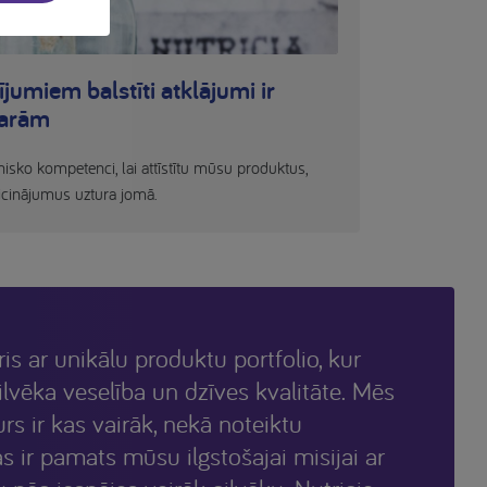
jumiem balstīti atklājumi ir
darām
nisko kompetenci, lai attīstītu mūsu produktus,
aicinājumus uztura jomā.
ris ar unikālu produktu portfolio, kur
ilvēka veselība un dzīves kvalitāte. Mēs
s ir kas vairāk, nekā noteiktu
s ir pamats mūsu ilgstošajai misijai ar