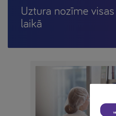
Uztura nozīme visas
laikā
v