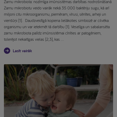
Zarnu mikrobiota: nozīmīga imūnsistēmas darbības nodrošināšanā
Zarnu mikrobiotu veido vairāk nekā 35 000 baktēriju sugu, kā arī
miljoni citu mikroorganismu, piemēram, vīrusi, sēnītes, arheji un
vienšūņi [1]. Daudzveidīgā kopiena lielākoties simbiozē ar cilvēka
organismu un var ietekmēt tā darbību [1]. Veselīga un sabalansēta
zarnu mikrobiota palīdz imūnsistēmai cīnīties ar patogēniem,
tolerējot nekaitīgas vielas [2,3], kas …
Lasīt vairāk