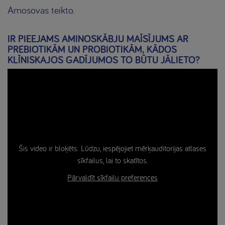
Amosovas teikto.
IR PIEEJAMS AMINOSKĀBJU MAĪSĪJUMS AR
PREBIOTIKĀM UN PROBIOTIKĀM, KĀDOS
KLĪNISKAJOS GADĪJUMOS TO BŪTU JĀLIETO?
Šis video ir bloķēts. Lūdzu, iespējojiet mērķauditorijas atlases
sīkfailus, lai to skatītos.
Pārvaldīt sīkfailu preferences