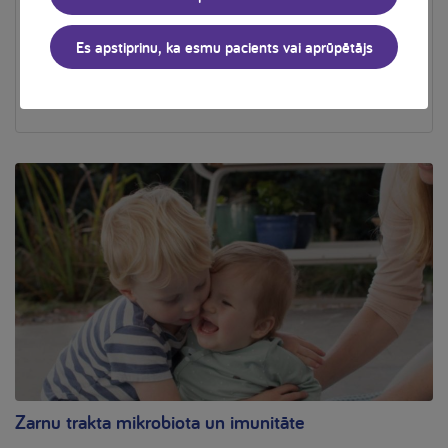
Neocate
Es apstiprinu, ka esmu pacients vai aprūpētājs
Īpašiem medicīniskiem nolūkiem paredzēta pārtika. Ar
uzturvielām pilnīgi nokomplektēts, hipoalerģisks maisījums
uz aminoskābju bāzes.
Zarnu trakta mikrobiota un imunitāte