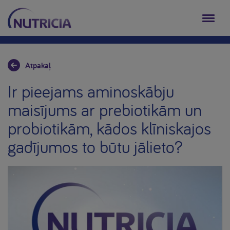
Atpakaļ
Ir pieejams aminoskābju
maisījums ar prebiotikām un
probiotikām, kādos klīniskajos
gadījumos to būtu jālieto?