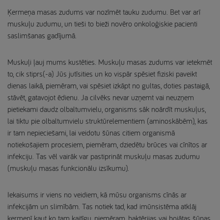
Ķermeņa masas zudums var nozīmēt tauku zudumu. Bet var arī
muskuļu zudumu, un tieši to bieži novēro onkoloģiskie pacienti
saslimšanas gadījumā.
Muskuļi ļauj mums kustēties. Muskuļu masas zudums var ietekmēt
to, cik stiprs(-a) Jūs jutīsities un ko vispār spēsiet fiziski paveikt
dienas laikā, piemēram, vai spēsiet izkāpt no gultas, doties pastaigā,
stāvēt, gatavojot ēdienu. Ja cilvēks nevar uzņemt vai neuzņem
pietiekami daudz olbaltumvielu, organisms sāk noārdīt muskuļus,
lai tiktu pie olbaltumvielu struktūrelementiem (aminoskābēm), kas
ir tam nepieciešami, lai veidotu šūnas citiem organismā
notiekošajiem procesiem, piemēram, dziedētu brūces vai cīnītos ar
infekciju. Tas vēl vairāk var pastiprināt muskuļu masas zudumu
(muskuļu masas funkcionālu izsīkumu).
Iekaisums ir viens no veidiem, kā mūsu organisms cīnās ar
infekcijām un slimībām. Tas notiek tad, kad imūnsistēma atklāj
ķermenī kaut ko tam kaitīgu, piemēram, baktērijas vai bojātas šūnas.