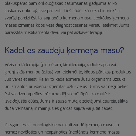
blakusparādībām onkoloģiskas saslimšanas gadījumā ar ko
saskaras onkoloģiskie pacienti. Tieši tādēļ, kā nekad iepriekš, ir
svarīgi pareizi ēst, lai saglabātu ķermeņa masu. Jebkādas ķermeņa
masas izmaiņas kopš vēža diagnosticēšanas varētu ietekmēt Jums
parakstītā medikamenta devu vai pat aizkavēt terapiju.
Kādēļ es zaudēju ķermeņa masu?
Vēzis un tā terapija (piemēram, ķīmijterapija, radioterapija vai
ķirurģiskās manipulācijas) var ietekmēt to, kādus pārtikas produktus
Jūs varēsiet ieēst. Kā arī to, kādā apmērā Jūsu organisms uzsūks
un izmantos ar ēdienu uzņemtās uzturvielas. Jums var negribēties
ēst vai dzert apetītes trūkuma dēļ vai arī tāpēc, ka mutē ir
izveidojušās čūlas, Jums ir sausa mute, aizcietējumi, caureja, slikta
dūša, vemšana, ir mainījusies garšas sajūta vai jūtat sāpes.
Diezgan ierasti onkoloģiskie pacienti zaudē ķermeņa masu, to
nemaz nevēloties un neapzinoties (neplānots ķermeņa masas