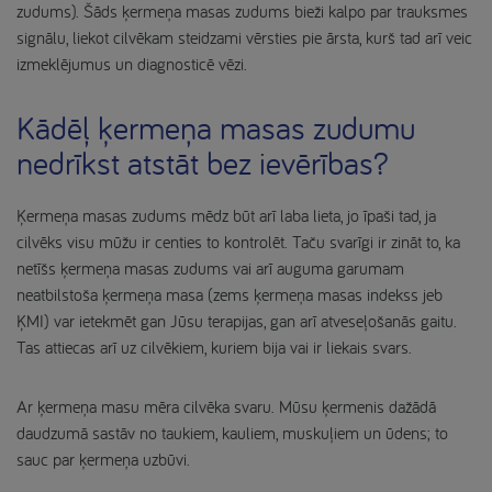
zudums). Šāds ķermeņa masas zudums bieži kalpo par trauksmes
signālu, liekot cilvēkam steidzami vērsties pie ārsta, kurš tad arī veic
izmeklējumus un diagnosticē vēzi.
Kādēļ ķermeņa masas zudumu
nedrīkst atstāt bez ievērības?
Ķermeņa masas zudums mēdz būt arī laba lieta, jo īpaši tad, ja
cilvēks visu mūžu ir centies to kontrolēt. Taču svarīgi ir zināt to, ka
netīšs ķermeņa masas zudums vai arī auguma garumam
neatbilstoša ķermeņa masa (zems ķermeņa masas indekss jeb
ĶMI) var ietekmēt gan Jūsu terapijas, gan arī atveseļošanās gaitu.
Tas attiecas arī uz cilvēkiem, kuriem bija vai ir liekais svars.
Ar ķermeņa masu mēra cilvēka svaru. Mūsu ķermenis dažādā
daudzumā sastāv no taukiem, kauliem, muskuļiem un ūdens; to
sauc par ķermeņa uzbūvi.