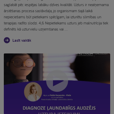
saglabāt pēc iespējas labāku dzīves kvalitāti. Uzturs ir neatņemama
ārstēšanas procesa sastāvdaļa, jo organismam šajā laikā
nepieciešams būt pietiekami spēcīgam, lai izturētu slimības un
terapijas radīto slodzi. 4,6 Nepietiekams uzturs jeb malnutrīcija tiek
definēts kā uzturvielu uzņemšanas vai …
Lasīt vairāk