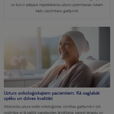
un kuri ir pakļauti nepietiekama uztura uzņemšanas riskam
kādu saslimšanu gadījumā.
Uzturs onkoloģiskajiem pacientiem: Kā saglabāt
spēku un dzīves kvalitāti
Atbilstoša uztura izvēle onkoloģiskas slimības gadījumā ir ļoti
nozīmīga, jo tā palīdz sagatavoties ārstēšanai, panest terapiju un