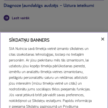
Diagnoze ļaundabīgs audzējs – Uztura ieteikumi
Lasīt vairāk
SĪKDATŅU BANNERS
SIA Nutricia savā tīmekļa vietnē izmanto sīkdatnes un
citas izsekošanas tehnoloģijas, tostarp no trešajām
personām. Ar jūsu piekrišanu mēs tās izmantosim, lai
Sīkdatņu politika
uzlabotu jūsu kopējo tīmekļa pārlūkošanas pieredzi,
izmērītu un analizētu tīmekļa vietnes izmantošanu,
Privātuma politika
pielāgotu personalizētu saturu un reklāmas atbilstoši
jūsu interesēm (mūsu tīmekļa vietnē un citās) un
nodrošinātu jums sociālajos tīklos pieejamās funkcijas.
Lietošanas noteikumi
Jūs varat jebkurā brīdī pārvaldīt savas preferences,
noklikšķinot uz Sīkdatņu iestatījumi. Papildu informācija
Vakances
ir pieejama Sīkdatņu paziņojumā un Privātuma