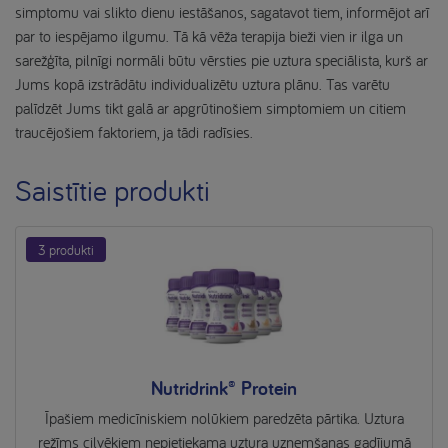
simptomu vai slikto dienu iestāšanos, sagatavot tiem, informējot arī
par to iespējamo ilgumu. Tā kā vēža terapija bieži vien ir ilga un
sarežģīta, pilnīgi normāli būtu vērsties pie uztura speciālista, kurš ar
Jums kopā izstrādātu individualizētu uztura plānu. Tas varētu
palīdzēt Jums tikt galā ar apgrūtinošiem simptomiem un citiem
traucējošiem faktoriem, ja tādi radīsies.
Saistītie produkti
3 produkti
Nutridrink® Protein
Īpašiem medicīniskiem nolūkiem paredzēta pārtika. Uztura
režīms cilvēkiem nepietiekama uztura uzņemšanas gadījumā