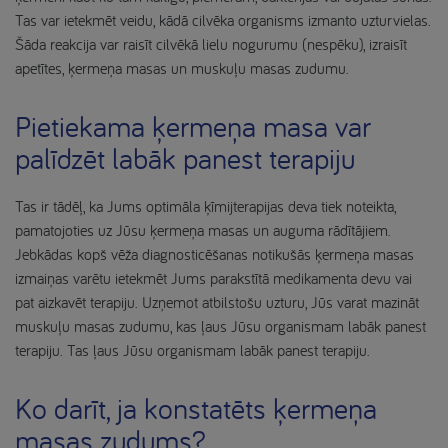
Tas var ietekmēt veidu, kādā cilvēka organisms izmanto uzturvielas.
Šāda reakcija var raisīt cilvēkā lielu nogurumu (nespēku), izraisīt
apetītes, ķermeņa masas un muskuļu masas zudumu.
Pietiekama ķermeņa masa var
palīdzēt labāk panest terapiju
Tas ir tādēļ, ka Jums optimāla ķīmijterapijas deva tiek noteikta,
pamatojoties uz Jūsu ķermeņa masas un auguma rādītājiem.
Jebkādas kopš vēža diagnosticēšanas notikušās ķermeņa masas
izmaiņas varētu ietekmēt Jums parakstītā medikamenta devu vai
pat aizkavēt terapiju. Uzņemot atbilstošu uzturu, Jūs varat mazināt
muskuļu masas zudumu, kas ļaus Jūsu organismam labāk panest
terapiju. Tas ļaus Jūsu organismam labāk panest terapiju.
Ko darīt, ja konstatēts ķermeņa
masas zudums?