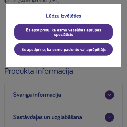
īpaši augstā temperatūrā (UHT).
Lūdzu izvēlēties
Es apstiprinu, ka esmu veselības aprūpes
speciālists
Es apstiprinu, ka esmu pacients vai aprūpētājs
Produkta informācija
Svarīga informācija
Sastāvdaļas un uzglabāšana