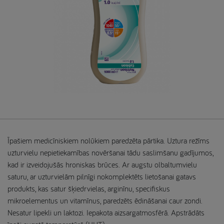
Īpašiem medicīniskiem nolūkiem paredzēta pārtika. Uztura režīms
uzturvielu nepietiekamības novēršanai tādu saslimšanu gadījumos,
kad ir izveidojušās hroniskas brūces. Ar augstu olbaltumvielu
saturu, ar uzturvielām pilnīgi nokomplektēts lietošanai gatavs
produkts, kas satur šķiedrvielas, arginīnu, specifiskus
mikroelementus un vitamīnus, paredzēts ēdināšanai caur zondi.
Nesatur lipekli un laktozi. Iepakota aizsargatmosfērā. Apstrādāts