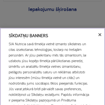
Iepakojumu šķirošana
SĪKDATŅU BANNERS
SIA Nutricia savā tīmekļa vietnē izmanto sīkdatnes un
citas izsekošanas tehnoloģijas, tostarp no trešajām
personām. Ar jūsu piekrišanu mēs tās izmantosim, lai
Sīkdatņu politika
uzlabotu jūsu kopējo tīmekļa pārlūkošanas pieredzi,
izmērītu un analizētu tīmekļa vietnes izmantošanu,
Privātuma politika
pielāgotu personalizētu saturu un reklāmas atbilstoši
jūsu interesēm (mūsu tīmekļa vietnē un citās) un
nodrošinātu jums sociālajos tīklos pieejamās funkcijas.
Lietošanas noteikumi
Jūs varat jebkurā brīdī pārvaldīt savas preferences,
noklikšķinot uz Sīkdatņu iestatījumi. Papildu informācija
Vakances
ir pieejama Sīkdatņu paziņojumā un Privātuma