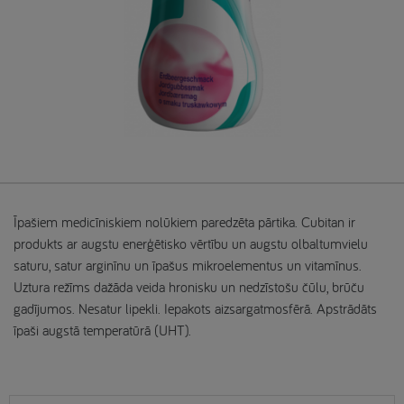
Īpašiem medicīniskiem nolūkiem paredzēta pārtika. Cubitan ir
produkts ar augstu enerģētisko vērtību un augstu olbaltumvielu
saturu, satur arginīnu un īpašus mikroelementus un vitamīnus.
Uztura režīms dažāda veida hronisku un nedzīstošu čūlu, brūču
gadījumos. Nesatur lipekli. Iepakots aizsargatmosfērā. Apstrādāts
īpaši augstā temperatūrā (UHT).