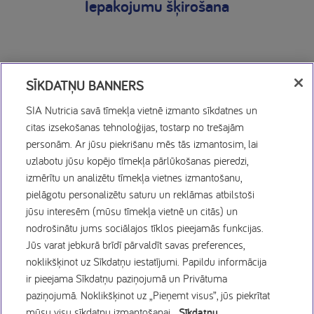
Iepakojumu šķirošana
SĪKDATŅU BANNERS
SIA Nutricia savā tīmekļa vietnē izmanto sīkdatnes un
citas izsekošanas tehnoloģijas, tostarp no trešajām
personām. Ar jūsu piekrišanu mēs tās izmantosim, lai
Sīkdatņu politika
uzlabotu jūsu kopējo tīmekļa pārlūkošanas pieredzi,
izmērītu un analizētu tīmekļa vietnes izmantošanu,
Privātuma politika
pielāgotu personalizētu saturu un reklāmas atbilstoši
jūsu interesēm (mūsu tīmekļa vietnē un citās) un
nodrošinātu jums sociālajos tīklos pieejamās funkcijas.
Lietošanas noteikumi
Jūs varat jebkurā brīdī pārvaldīt savas preferences,
noklikšķinot uz Sīkdatņu iestatījumi. Papildu informācija
Vakances
ir pieejama Sīkdatņu paziņojumā un Privātuma
paziņojumā. Noklikšķinot uz „Pieņemt visus”, jūs piekrītat
mūsu visu sīkdatņu izmantošanai.
Sīkdatņu
Sīkfailu preferences