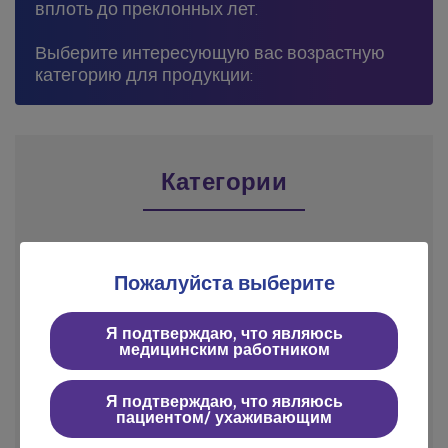
вплоть до преклонных лет.
Выберите интересующую вас возрастную
категорию для продукции:
Категории
Пожалуйста выберите
Я подтверждаю, что являюсь
Для взрослых
Для детей
медицинским работником
Я подтверждаю, что являюсь
пациентом/ ухаживающим