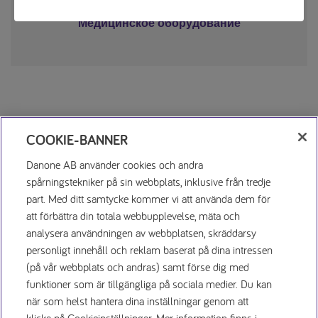
Медицинское оборудование
COOKIE-BANNER
Danone AB använder cookies och andra
spårningstekniker på sin webbplats, inklusive från tredje
part. Med ditt samtycke kommer vi att använda dem för
att förbättra din totala webbupplevelse, mäta och
Заявление о конфиденциаль
analysera användningen av webbplatsen, skräddarsy
personligt innehåll och reklam baserat på dina intressen
(på vår webbplats och andras) samt förse dig med
Условия использования
funktioner som är tillgängliga på sociala medier. Du kan
när som helst hantera dina inställningar genom att
Политика использования файлов cookie
klicka på Cookieinställningar. Mer information finns i