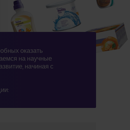
собных оказать
гаемся на научные
звитие, начиная с
ии: