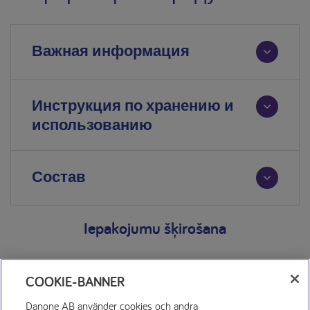
Важная информация
Инструкция по хранению и
использованию
Состав
Iepakojumu šķirošana
COOKIE-BANNER
Danone AB använder cookies och andra