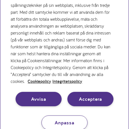
spårningstekniker på sin webbplats, inklusive från tredje
part. Med ditt samtycke kommer vi att använda dem för
att förbättra din totala webbupplevelse, mäta och
Заявление о конфиденциаль
analysera användningen av webbplatsen, skräddarsy
personligt innehåll och reklam baserat på dina intressen
(på vår webbplats och andras) samt förse dig med
Условия использования
funktioner som är tillgängliga på sociala medier. Du kan
när som helst hantera dina inställningar genom att
Политика использования файлов cookie
klicka på Cookieinställningar. Mer information finns i
Cookiepolicy och Integritetspolicy. Genom att klicka på
”Acceptera” samtycker du till vår användning av alla
Вакансии
cookies.
Cookiepolicy
Integritetspolicy
Inställningar för cookies
Avvisa
Acceptera
Anpassa
© 1996 - 2026 Nutricia