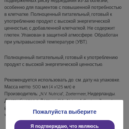
подверженных риску недоедания из-за болезни,
особенно для пациентов с повышенной потребностью
в клетчатке. Полноценный питательный, готовый к
употреблению продукт с высокой энергетической
ценностью, с добавленной клетчаткой. Не содержит
глютен. Упакован в защитной атмосфере. Обработан
при ультравысокой температуре (УВТ).
Полноценный питательный, готовый к употреблению
продукт с высокой энергетической ценностью.
Рекомендуется использовать до: см. дату на упаковке.
Масса нетто: 500 мл (4 x125 мл) е
Производитель: „N.V. Nutricia”, Zoetermeer, Нидерланды.
Дистрибьютор в Латвии: SIA „Nutricia”, Gustava Zemgala
gatve 74, Рига, LV-1039, тел.: +371 67784372,
Пожалуйста выберите
www.nutriciamedical.lv
Я подтверждаю, что являюсь