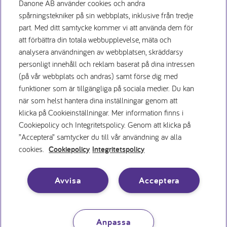
Danone AB använder cookies och andra
spårningstekniker på sin webbplats, inklusive från tredje
part. Med ditt samtycke kommer vi att använda dem för
att förbättra din totala webbupplevelse, mäta och
Заявление о конфиденциаль
analysera användningen av webbplatsen, skräddarsy
personligt innehåll och reklam baserat på dina intressen
(på vår webbplats och andras) samt förse dig med
Условия использования
funktioner som är tillgängliga på sociala medier. Du kan
när som helst hantera dina inställningar genom att
Политика использования файлов cookie
klicka på Cookieinställningar. Mer information finns i
Cookiepolicy och Integritetspolicy. Genom att klicka på
”Acceptera” samtycker du till vår användning av alla
Вакансии
cookies.
Cookiepolicy
Integritetspolicy
Inställningar för cookies
Avvisa
Acceptera
Anpassa