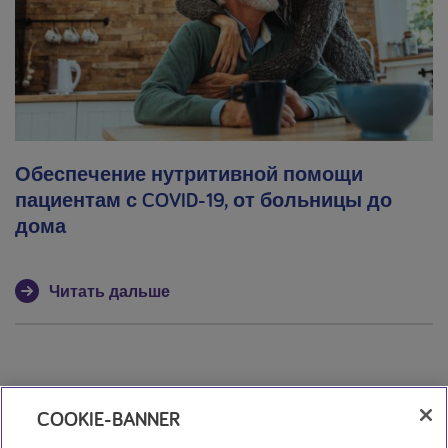
Обеспечение нутритивной помощи
пациентам с COVID-19, от больницы до
дома
Читать дальше
COOKIE-BANNER