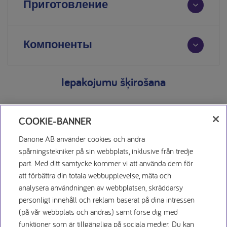
Приготовление
Компоненты
Iepakojumu šķirošana
COOKIE-BANNER
Danone AB använder cookies och andra
spårningstekniker på sin webbplats, inklusive från tredje
part. Med ditt samtycke kommer vi att använda dem för
att förbättra din totala webbupplevelse, mäta och
Заявление о конфиденциаль
analysera användningen av webbplatsen, skräddarsy
personligt innehåll och reklam baserat på dina intressen
(på vår webbplats och andras) samt förse dig med
Условия использования
funktioner som är tillgängliga på sociala medier. Du kan