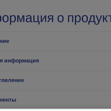
ормация о продук
ние
я информация
товление
ненты