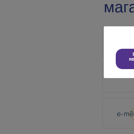
маг
я