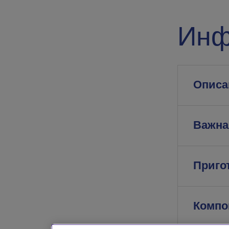
Инф
Описа
Важна
Приго
Компо