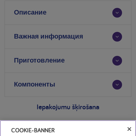
Описание
Важная информация
Приготовление
Компоненты
Iepakojumu šķirošana
COOKIE-BANNER