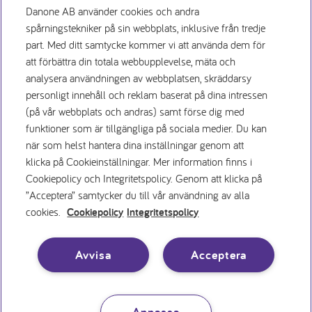
Danone AB använder cookies och andra
spårningstekniker på sin webbplats, inklusive från tredje
part. Med ditt samtycke kommer vi att använda dem för
att förbättra din totala webbupplevelse, mäta och
Заявление о конфиденциаль
analysera användningen av webbplatsen, skräddarsy
personligt innehåll och reklam baserat på dina intressen
(på vår webbplats och andras) samt förse dig med
Условия использования
funktioner som är tillgängliga på sociala medier. Du kan
när som helst hantera dina inställningar genom att
Политика использования файлов cookie
klicka på Cookieinställningar. Mer information finns i
Cookiepolicy och Integritetspolicy. Genom att klicka på
”Acceptera” samtycker du till vår användning av alla
Вакансии
cookies.
Cookiepolicy
Integritetspolicy
Inställningar för cookies
Avvisa
Acceptera
Anpassa